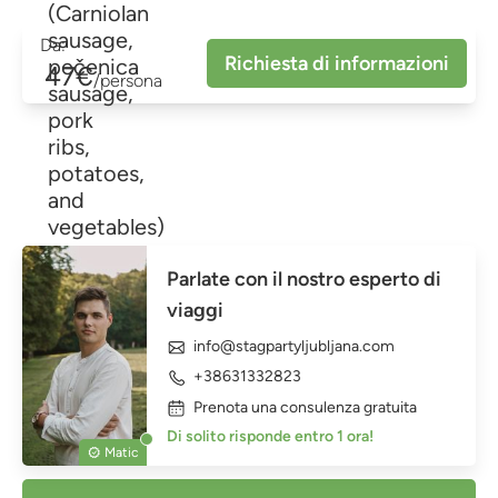
(Carniolan
sausage,
Da:
Richiesta di informazioni
pečenica
47€
/persona
sausage,
pork
ribs,
potatoes,
and
vegetables)
Parlate con il nostro esperto di
viaggi
info@stagpartyljubljana.com
+38631332823
Prenota una consulenza gratuita
Di solito risponde entro 1 ora!
Matic