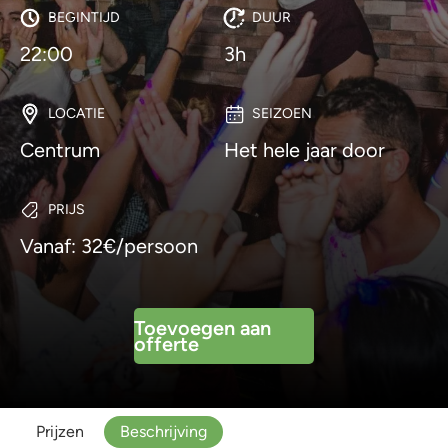
BEGINTIJD
DUUR
22:00
3h
LOCATIE
SEIZOEN
Centrum
Het hele jaar door
PRIJS
Vanaf: 32€/persoon
Toevoegen aan
offerte
Prijzen
Beschrijving