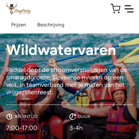
Prijzen
Beschrijving
Wildwatervaren
Peddel door de stroomversnellingen van de
smaragdgroene Sloveense rivieren op een
vlot, in teamverband met je maten van het
vrijgezellenfeest.
BEGINTIJD
DUUR
7:00-17:00
3-4h