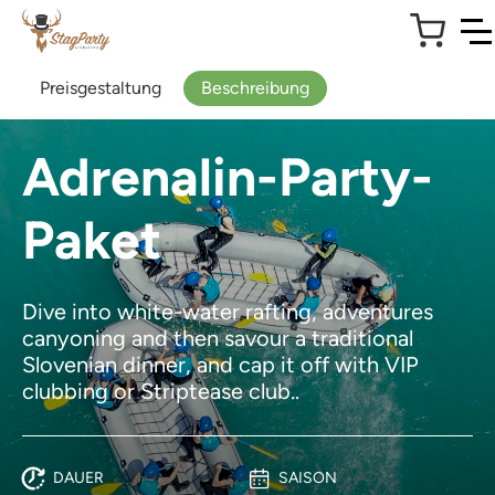
Preisgestaltung
Beschreibung
Adrenalin-Party-
Paket
Dive into white-water rafting, adventures
canyoning and then savour a traditional
Slovenian dinner, and cap it off with VIP
clubbing or Striptease club..
DAUER
SAISON